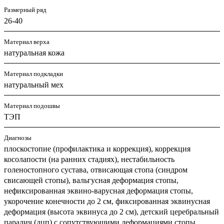
Размерный ряд
26-40
Материал верха
натуральная кожа
Материал подкладки
натуральный мех
Материал подошвы
ТЭП
Диагнозы
плоскостопие (профилактика и коррекция), коррекция
косолапости (на ранних стадиях), нестабильность
голеностопного сустава, отвисающая стопа (синдром
свисающей стопы), вальгусная деформация стопы,
нефиксированная эквино-варусная деформация стопы,
укорочение конечности до 2 см, фиксированная эквинусная
деформация (высота эквинуса до 2 см), детский церебральный
паралич (дцп) с сопутствующими деформациями стопы,