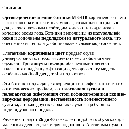
Описание
Ортопедические зимние ботинки М-641В
коричневого цвета
– это стильная и практичная модель, созданная специально
для девочек, которым необходим комфорт и поддержка в
холодное время года. Ботинки выполнены из
натуральной
кожи
и дополнены
подкладкой из натурального меха
, что
обеспечивает тепло и удобство даже в самые морозные дни.
Элегантный
коричневый цвет
придаёт обуви
универсальность, позволяя сочетать её с любой зимней
одеждой.
Три липучки велкро
обеспечивают лёгкость
надевания и надёжную фиксацию, что делает эту модель
особенно удобной для детей и подростков.
Эти ботинки подходят для коррекции и профилактики таких
ортопедических проблем, как
плосковальгусная и
половарусная деформация стоп, нефиксированная эквино-
варусная деформация, нестабильность голеностопного
сустава
, а также других сложных случаев, требующих
индивидуального подхода.
Размерный ряд от
26 до 40
позволяет подобрать обувь как для
маленьких девочек, так и для подростков. А если вам нужна