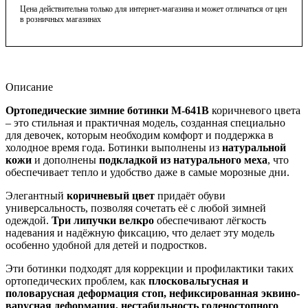
Цена действительна только для интернет-магазина и может отличаться от цен
в розничных магазинах
Описание
Ортопедические зимние ботинки М-641В
коричневого цвета
– это стильная и практичная модель, созданная специально
для девочек, которым необходим комфорт и поддержка в
холодное время года. Ботинки выполнены из
натуральной
кожи
и дополнены
подкладкой из натурального меха
, что
обеспечивает тепло и удобство даже в самые морозные дни.
Элегантный
коричневый цвет
придаёт обуви
универсальность, позволяя сочетать её с любой зимней
одеждой.
Три липучки велкро
обеспечивают лёгкость
надевания и надёжную фиксацию, что делает эту модель
особенно удобной для детей и подростков.
Эти ботинки подходят для коррекции и профилактики таких
ортопедических проблем, как
плосковальгусная и
половарусная деформация стоп, нефиксированная эквино-
варусная деформация, нестабильность голеностопного