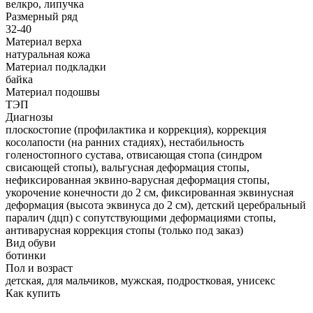
велкро, липучка
Размерный ряд
32-40
Материал верха
натуральная кожа
Материал подкладки
байка
Материал подошвы
ТЭП
Диагнозы
плоскостопие (профилактика и коррекция), коррекция
косолапости (на ранних стадиях), нестабильность
голеностопного сустава, отвисающая стопа (синдром
свисающей стопы), вальгусная деформация стопы,
нефиксированная эквино-варусная деформация стопы,
укорочение конечности до 2 см, фиксированная эквинусная
деформация (высота эквинуса до 2 см), детский церебральный
паралич (дцп) с сопутствующими деформациями стопы,
антиварусная коррекция стопы (только под заказ)
Вид обуви
ботинки
Пол и возраст
детская, для мальчиков, мужская, подростковая, унисекс
Как купить