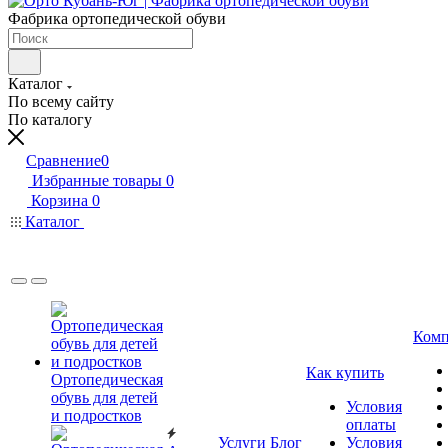
Фабрика ортопедической обуви
Каталог
По всему сайту
По каталогу
Сравнение
0
Избранные товары
0
Корзина
0
Каталог
Комп
Как купить
Ортопедическая
обувь для детей
Условия
и подростков
оплаты
Услуги
Блог
Условия