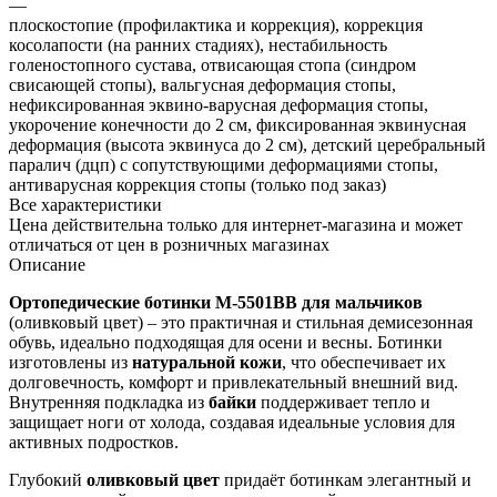
—
плоскостопие (профилактика и коррекция), коррекция
косолапости (на ранних стадиях), нестабильность
голеностопного сустава, отвисающая стопа (синдром
свисающей стопы), вальгусная деформация стопы,
нефиксированная эквино-варусная деформация стопы,
укорочение конечности до 2 см, фиксированная эквинусная
деформация (высота эквинуса до 2 см), детский церебральный
паралич (дцп) с сопутствующими деформациями стопы,
антиварусная коррекция стопы (только под заказ)
Все характеристики
Цена действительна только для интернет-магазина и может
отличаться от цен в розничных магазинах
Описание
Ортопедические ботинки М-5501ВВ для мальчиков
(оливковый цвет) – это практичная и стильная демисезонная
обувь, идеально подходящая для осени и весны. Ботинки
изготовлены из
натуральной кожи
, что обеспечивает их
долговечность, комфорт и привлекательный внешний вид.
Внутренняя подкладка из
байки
поддерживает тепло и
защищает ноги от холода, создавая идеальные условия для
активных подростков.
Глубокий
оливковый цвет
придаёт ботинкам элегантный и