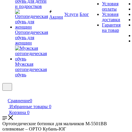
обувь для детей
Условия
и подростков
оплаты
Услуги
Блог
Условия
Акции
доставки
Гарантия
на товар
Ортопедическая
обувь для
женщин
Мужская
ортопедическая
обувь
Сравнение
0
Избранные товары
0
Корзина
0
Ортопедические ботинки для мальчиков М-5501ВВ
оливковые – ОРТО Кубань-ЮГ