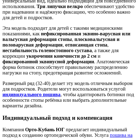
универсальный вид, идеально подходящий для повседневного
использования.
Три липучки велкро
обеспечивают удобство
при надевании и надёжную фиксацию, что особенно важно
для детей и подростков.
Эта модель подходит для детей с такими медицинскими
показаниями, как
нефиксированная эквино-варусная или
вальгусная деформация стопы
,
плосковальгусная и
половарусная деформация
,
отвисающая стопа
,
нестабильность голеностопного сустава
, а также для
коррекции
укорочения конечности до 2 см
и
фиксированной эквинусной деформации
. Анатомическая
форма ботинок способствует правильному распределению
нагрузки на стопу, предотвращая развитие осложнений.
Размерный ряд (32-40) делает эту модель отличным выбором
для подростков. Родители могут воспользоваться услугой
индивидуального пошива
, чтобы адаптировать ботинки под
особенности стопы ребёнка или выбрать дополнительные
варианты дизайна.
Индивидуальный подход и компенсация
Компания
Орто-Кубань ЮГ
предлагает индивидуальный
подход к созданию ортопедической обуви. Услуга
пошива на