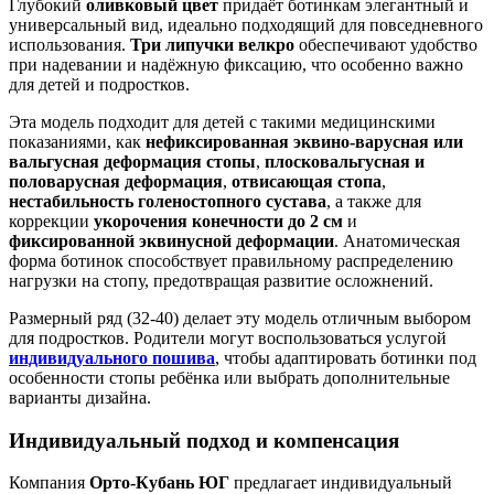
Глубокий
оливковый цвет
придаёт ботинкам элегантный и
универсальный вид, идеально подходящий для повседневного
использования.
Три липучки велкро
обеспечивают удобство
при надевании и надёжную фиксацию, что особенно важно
для детей и подростков.
Эта модель подходит для детей с такими медицинскими
показаниями, как
нефиксированная эквино-варусная или
вальгусная деформация стопы
,
плосковальгусная и
половарусная деформация
,
отвисающая стопа
,
нестабильность голеностопного сустава
, а также для
коррекции
укорочения конечности до 2 см
и
фиксированной эквинусной деформации
. Анатомическая
форма ботинок способствует правильному распределению
нагрузки на стопу, предотвращая развитие осложнений.
Размерный ряд (32-40) делает эту модель отличным выбором
для подростков. Родители могут воспользоваться услугой
индивидуального пошива
, чтобы адаптировать ботинки под
особенности стопы ребёнка или выбрать дополнительные
варианты дизайна.
Индивидуальный подход и компенсация
Компания
Орто-Кубань ЮГ
предлагает индивидуальный