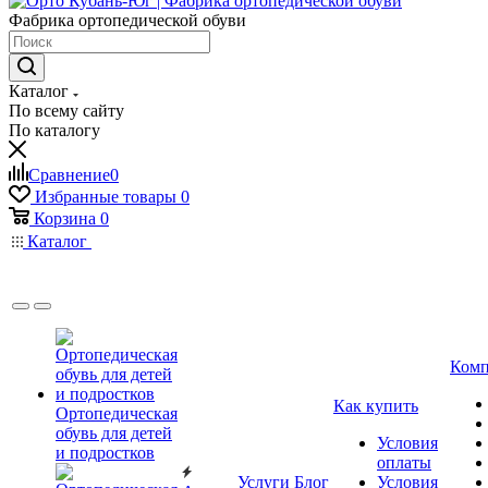
Фабрика ортопедической обуви
Каталог
По всему сайту
По каталогу
Сравнение
0
Избранные товары
0
Корзина
0
Каталог
Комп
Как купить
Ортопедическая
обувь для детей
Условия
и подростков
оплаты
Услуги
Блог
Условия