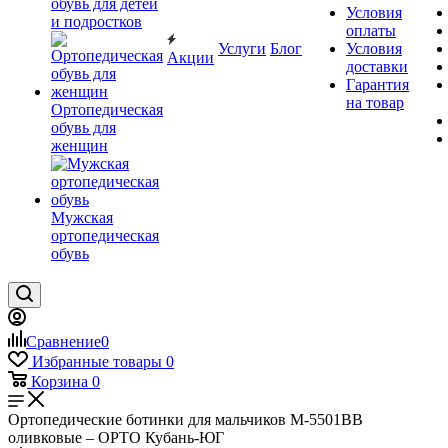
обувь для детей
Условия
и подростков
оплаты
Услуги
Блог
Условия
Акции
доставки
Гарантия
на товар
Ортопедическая
обувь для
женщин
Мужская
ортопедическая
обувь
Сравнение
0
Избранные товары
0
Корзина
0
Ортопедические ботинки для мальчиков М-5501ВВ
оливковые – ОРТО Кубань-ЮГ