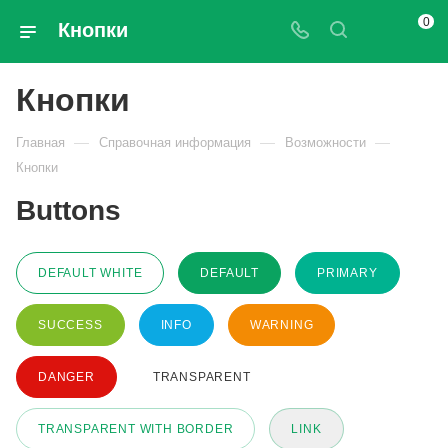
0
Кнопки
Кнопки
—
—
—
Главная
Справочная информация
Возможности
Кнопки
Buttons
DEFAULT WHITE
DEFAULT
PRIMARY
SUCCESS
INFO
WARNING
DANGER
TRANSPARENT
TRANSPARENT WITH BORDER
LINK