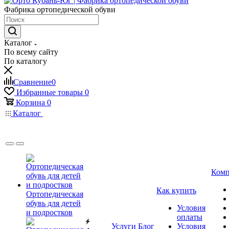
Фабрика ортопедической обуви
Каталог
По всему сайту
По каталогу
Сравнение
0
Избранные товары
0
Корзина
0
Каталог
Комп
Как купить
Ортопедическая
обувь для детей
Условия
и подростков
оплаты
Услуги
Блог
Условия