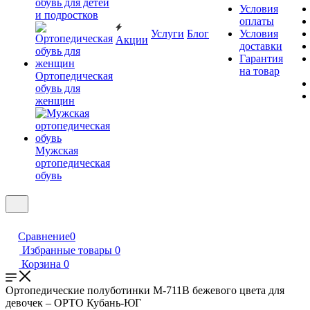
обувь для детей
Условия
и подростков
оплаты
Услуги
Блог
Условия
Акции
доставки
Гарантия
на товар
Ортопедическая
обувь для
женщин
Мужская
ортопедическая
обувь
Сравнение
0
Избранные товары
0
Корзина
0
Ортопедические полуботинки М-711В бежевого цвета для
девочек – ОРТО Кубань-ЮГ