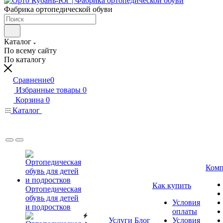
Фабрика ортопедической обуви
Каталог
По всему сайту
По каталогу
Сравнение
0
Избранные товары
0
Корзина
0
Каталог
Комп
Как купить
Ортопедическая
обувь для детей
Условия
и подростков
оплаты
Услуги
Блог
Условия