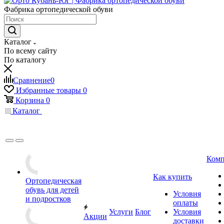
Фабрика ортопедической обуви
Каталог
По всему сайту
По каталогу
Сравнение
0
Избранные товары
0
Корзина
0
Каталог
Комп
Как купить
Ортопедическая
обувь для детей
Условия
и подростков
оплаты
Услуги
Блог
Условия
Акции
доставки