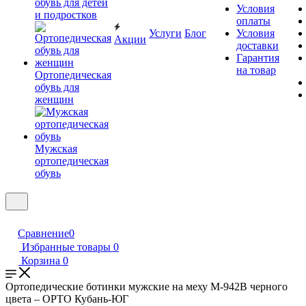
обувь для детей
Условия
и подростков
оплаты
Услуги
Блог
Условия
Акции
доставки
Гарантия
на товар
Ортопедическая
обувь для
женщин
Мужская
ортопедическая
обувь
Сравнение
0
Избранные товары
0
Корзина
0
Ортопедические ботинки мужские на меху М-942В черного
цвета – ОРТО Кубань-ЮГ