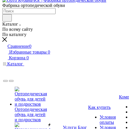
Фабрика ортопедической обуви
Каталог
По всему сайту
По каталогу
Сравнение
0
Избранные товары
0
Корзина
0
Каталог
Комп
Как купить
Ортопедическая
обувь для детей
Условия
и подростков
оплаты
Услуги
Блог
Условия