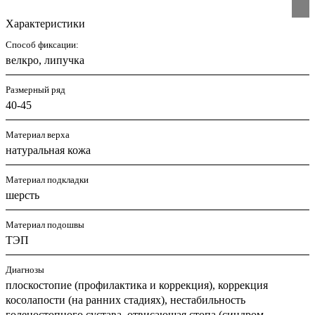
Характеристики
Способ фиксации:
велкро, липучка
Размерный ряд
40-45
Материал верха
натуральная кожа
Материал подкладки
шерсть
Материал подошвы
ТЭП
Диагнозы
плоскостопие (профилактика и коррекция), коррекция
косолапости (на ранних стадиях), нестабильность
голеностопного сустава, отвисающая стопа (синдром