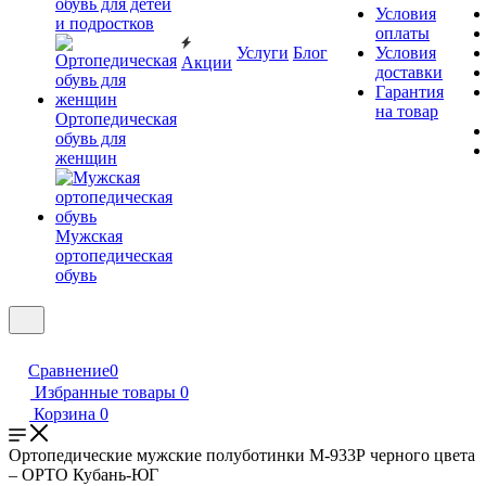
обувь для детей
Условия
и подростков
оплаты
Услуги
Блог
Условия
Акции
доставки
Гарантия
на товар
Ортопедическая
обувь для
женщин
Мужская
ортопедическая
обувь
Сравнение
0
Избранные товары
0
Корзина
0
Ортопедические мужские полуботинки М-933Р черного цвета
– ОРТО Кубань-ЮГ