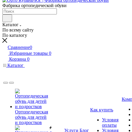
Фабрика ортопедической обуви
Каталог
По всему сайту
По каталогу
Сравнение
0
Избранные товары
0
Корзина
0
Каталог
Комп
Как купить
Ортопедическая
обувь для детей
Условия
и подростков
оплаты
Услуги
Блог
Условия