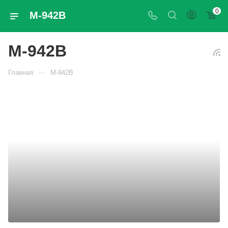
0
М-942В
М-942В
—
Главная
М-942В