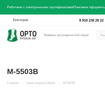
Работаем с электронными сертификатами
Поможем оформить 
Краснодар
8 918 238 28 22
Фабрика ортопедической обуви
М-5503В
—
—
Главная
Наши модели обуви
М-5503В