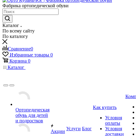
Фабрика ортопедической обуви
Каталог
По всему сайту
По каталогу
Сравнение
0
Избранные товары
0
Корзина
0
Каталог
Комп
Как купить
Ортопедическая
обувь для детей
Условия
и подростков
оплаты
Услуги
Блог
Условия
Акции
доставки