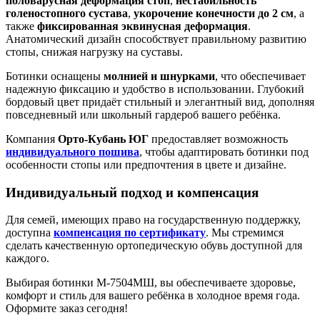
половарусная деформация стоп
,
нестабильность
голеностопного сустава
,
укорочение конечности до 2 см
, а
также
фиксированная эквинусная деформация
.
Анатомический дизайн способствует правильному развитию
стопы, снижая нагрузку на суставы.
Ботинки оснащены
молнией и шнурками
, что обеспечивает
надежную фиксацию и удобство в использовании. Глубокий
бордовый цвет придаёт стильный и элегантный вид, дополняя
повседневный или школьный гардероб вашего ребёнка.
Компания
Орто-Кубань ЮГ
предоставляет возможность
индивидуального пошива
, чтобы адаптировать ботинки под
особенности стопы или предпочтения в цвете и дизайне.
Индивидуальный подход и компенсация
Для семей, имеющих право на государственную поддержку,
доступна
компенсация по сертификату
. Мы стремимся
сделать качественную ортопедическую обувь доступной для
каждого.
Выбирая ботинки М-7504МШ, вы обеспечиваете здоровье,
комфорт и стиль для вашего ребёнка в холодное время года.
Оформите заказ сегодня!