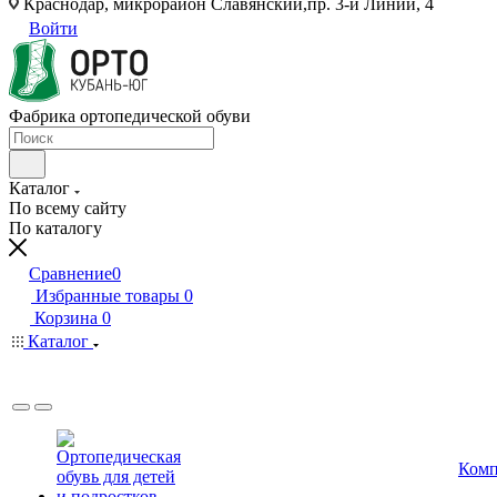
Краснодар, микрорайон Славянский,пр. 3-й Линии, 4
Войти
Фабрика ортопедической обуви
Каталог
По всему сайту
По каталогу
Сравнение
0
Избранные товары
0
Корзина
0
Каталог
Комп