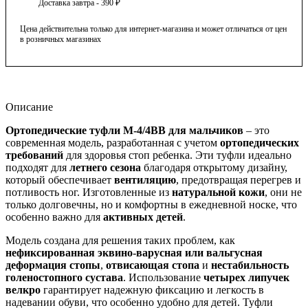
Доставка завтра - 390 ₽
Цена действительна только для интернет-магазина и может отличаться от цен
в розничных магазинах
Описание
Ортопедические туфли М-4/4ВВ для мальчиков
– это
современная модель, разработанная с учетом
ортопедических
требований
для здоровья стоп ребенка. Эти туфли идеально
подходят для
летнего сезона
благодаря открытому дизайну,
который обеспечивает
вентиляцию
, предотвращая перегрев и
потливость ног. Изготовленные из
натуральной кожи
, они не
только долговечны, но и комфортны в ежедневной носке, что
особенно важно для
активных детей
.
Модель создана для решения таких проблем, как
нефиксированная эквино-варусная или вальгусная
деформация стопы
,
отвисающая стопа
и
нестабильность
голеностопного сустава
. Использование
четырех липучек
велкро
гарантирует надежную фиксацию и легкость в
надевании обуви, что особенно удобно для детей. Туфли