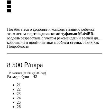
Позаботьтесь о здоровье и комфорте вашего ребенка
этим летом с
ортопедическими туфлями М-4/4ВВ
.
Модель разработана с учетом рекомендаций врачей для
коррекции и профилактики
проблем стопы
, таких как
Подробности
вальгусная деформация
и
нестабильность
голеностопного сустава
.
8 500
₽
/пара
В наличии (от 100 до 200 пар)
Размер обуви
—
42
21
22
23
24
25
26