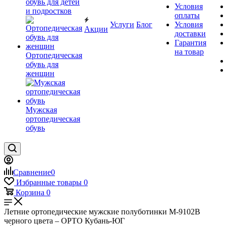
обувь для детей
Условия
и подростков
оплаты
Услуги
Блог
Условия
Акции
доставки
Гарантия
на товар
Ортопедическая
обувь для
женщин
Мужская
ортопедическая
обувь
Сравнение
0
Избранные товары
0
Корзина
0
Летние ортопедические мужские полуботинки М-9102В
черного цвета – ОРТО Кубань-ЮГ