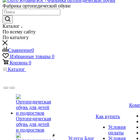
Фабрика ортопедической обуви
Каталог
По всему сайту
По каталогу
Сравнение
0
Избранные товары
0
Корзина
0
Каталог
Комп
Как купить
Ортопедическая
обувь для детей
Условия
и подростков
оплаты
Услуги
Блог
Условия