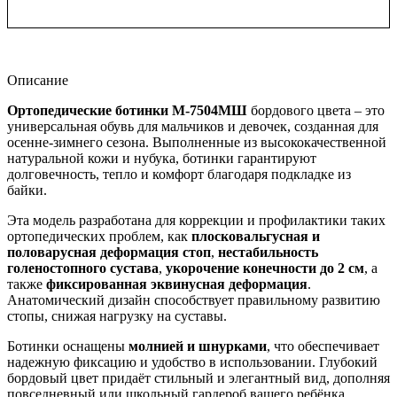
Описание
Ортопедические ботинки М-7504МШ
бордового цвета – это
универсальная обувь для мальчиков и девочек, созданная для
осенне-зимнего сезона. Выполненные из высококачественной
натуральной кожи и нубука, ботинки гарантируют
долговечность, тепло и комфорт благодаря подкладке из
байки.
Эта модель разработана для коррекции и профилактики таких
ортопедических проблем, как
плосковальгусная и
половарусная деформация стоп
,
нестабильность
голеностопного сустава
,
укорочение конечности до 2 см
, а
также
фиксированная эквинусная деформация
.
Анатомический дизайн способствует правильному развитию
стопы, снижая нагрузку на суставы.
Ботинки оснащены
молнией и шнурками
, что обеспечивает
надежную фиксацию и удобство в использовании. Глубокий
бордовый цвет придаёт стильный и элегантный вид, дополняя
повседневный или школьный гардероб вашего ребёнка.