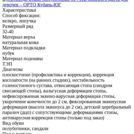
Характеристики
Способ фиксации:
велкро, липучка
Размерный ряд
32-40
Материал верха
натуральная кожа
Материал подкладки
нубук
Материал подошвы
ТЭП
Диагнозы
плоскостопие (профилактика и коррекция), коррекция
косолапости (на ранних стадиях), нестабильность
голеностопного сустава, отвисающая стопа (синдром
свисающей стопы), вальгусная деформация стопы,
нефиксированная эквино-варусная деформация стопы,
укорочение конечности до 2 см, фиксированная эквинусная
деформация (высота эквинуса до 2 см), детский церебральный
паралич (дцп) с сопутствующими деформациями стопы,
антиварусная коррекция стопы (только под заказ)
Вид обуви
полуботинки, сандали
Пол и возраст