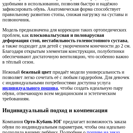
удобными в использовании, позволяя быстро и надёжно
зафиксировать обувь. Анатомическая форма способствует
правильному развитию стопы, снижая нагрузку на суставы и
позвоночник.
Модель предназначена для коррекции таких ортопедических
проблем, как
плосковальгусная и половарусная
деформация стоп, нестабильность голеностопного сустава
,
а также подходит для детей с укорочением конечности до 2 см.
Благодаря открытым элементам конструкции, полуботинки
обеспечивают достаточную вентиляцию, что особенно важно
в тёплый сезон.
Нежный
бежевый цвет
придаёт модели универсальность и
позволяет легко сочетать её с любым гардеробом. Для девочек
с индивидуальными потребностями доступна услуга
индивидуального пошива
, чтобы создать идеальную пару
обуви, отвечающую всем медицинским и эстетическим
требованиям.
Индивидуальный подход и компенсация
Компания
Орто-Кубань ЮГ
предлагает возможность заказа
обуви по индивидуальным параметрам, чтобы она идеально
подходила вашему ребёнку. Подробнее о
пошиве на заказ
.