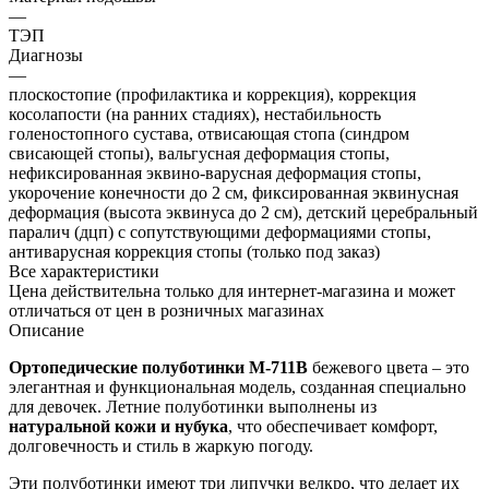
—
ТЭП
Диагнозы
—
плоскостопие (профилактика и коррекция), коррекция
косолапости (на ранних стадиях), нестабильность
голеностопного сустава, отвисающая стопа (синдром
свисающей стопы), вальгусная деформация стопы,
нефиксированная эквино-варусная деформация стопы,
укорочение конечности до 2 см, фиксированная эквинусная
деформация (высота эквинуса до 2 см), детский церебральный
паралич (дцп) с сопутствующими деформациями стопы,
антиварусная коррекция стопы (только под заказ)
Все характеристики
Цена действительна только для интернет-магазина и может
отличаться от цен в розничных магазинах
Описание
Ортопедические полуботинки М-711В
бежевого цвета – это
элегантная и функциональная модель, созданная специально
для девочек. Летние полуботинки выполнены из
натуральной кожи и нубука
, что обеспечивает комфорт,
долговечность и стиль в жаркую погоду.
Эти полуботинки имеют три липучки велкро, что делает их