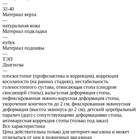
—
32-40
Материал верха
—
натуральная кожа
Материал подкладки
—
нубук
Материал подошвы
—
ТЭП
Диагнозы
—
плоскостопие (профилактика и коррекция), коррекция
косолапости (на ранних стадиях), нестабильность
голеностопного сустава, отвисающая стопа (синдром
свисающей стопы), вальгусная деформация стопы,
нефиксированная эквино-варусная деформация стопы,
укорочение конечности до 2 см, фиксированная эквинусная
деформация (высота эквинуса до 2 см), детский церебральный
паралич (дцп) с сопутствующими деформациями стопы,
антиварусная коррекция стопы (только под заказ)
Все характеристики
Цена действительна только для интернет-магазина и может
отличаться от цен в розничных магазинах