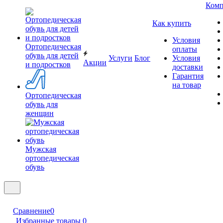
Комп
Как купить
Условия
Ортопедическая
оплаты
обувь для детей
Услуги
Блог
Условия
Акции
и подростков
доставки
Гарантия
на товар
Ортопедическая
обувь для
женщин
Мужская
ортопедическая
обувь
Сравнение
0
Избранные товары
0